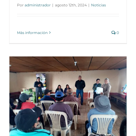
Por
administrador
|
agosto 12th, 2024
|
Noticias
Más información
0