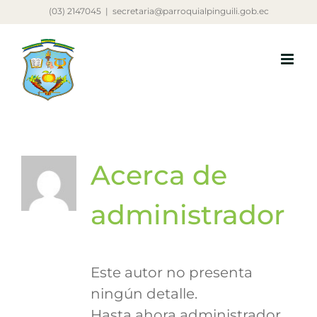
Saltar
(03) 2147045
|
secretaria@parroquialpinguili.gob.ec
al
contenido
Acerca de
administrador
Este autor no presenta
ningún detalle.
Hasta ahora administrador