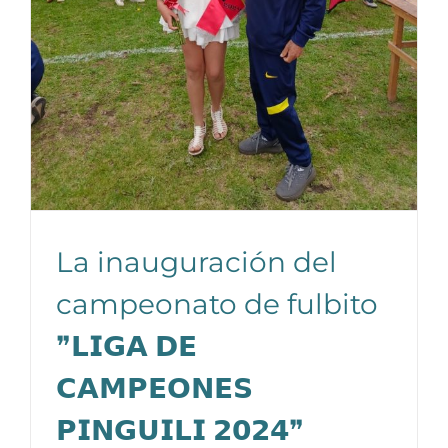
La inauguración del
campeonato de fulbito
❞𝗟𝗜𝗚𝗔 𝗗𝗘
𝗖𝗔𝗠𝗣𝗘𝗢𝗡𝗘𝗦
𝗣𝗜𝗡𝗚𝗨𝗜𝗟𝗜 𝟮𝟬𝟮𝟰❞