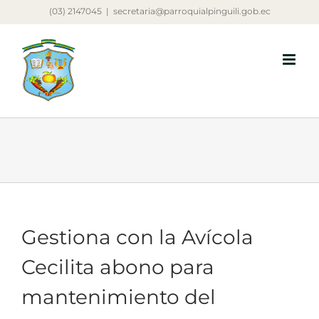
Saltar
(03) 2147045
|
secretaria@parroquialpinguili.gob.ec
al
contenido
Gestiona con la Avícola
Cecilita abono para
mantenimiento del