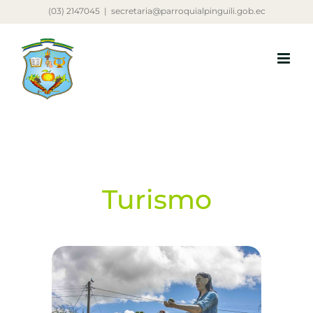
Saltar
(03) 2147045
|
secretaria@parroquialpinguili.gob.ec
al
contenido
Turismo