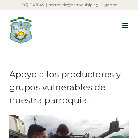
Saltar
(03) 2147045
|
secretaria@parroquialpinguili.gob.ec
al
contenido
Apoyo a los productores y
grupos vulnerables de
nuestra parroquia.