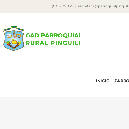
Saltar
(03) 2147045
|
secretaria@parroquialpinguil
al
contenido
INICIO
PARR