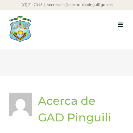
Saltar
(03) 2147045
|
secretaria@parroquialpinguili.gob.ec
al
contenido
Acerca de
GAD Pinguili